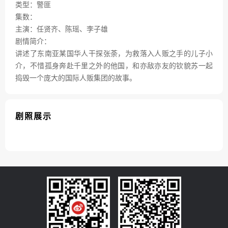
类型：警匪
集数：
主演：任贤齐、陈瑶、李子雄
剧情简介：
讲述了东南亚某国华人干探张荼，为救落入人贩之手的儿子小
介，不惜孤身奔赴千里之外的他国，和亦敌亦友的钦貌苏一起
捣毁一个庞大的国际人贩集团的故事。
剧照展示